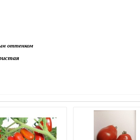
ным оттенком
бристая