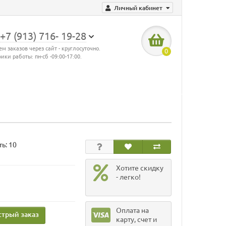
Личный кабинет
+7 (913) 716- 19-28
м заказов через сайт - круглосуточно.
0
ики работы: пн-сб -09:00-17:00.
ь: 10
Хотите скидку
- легко!
Оплата на
трый заказ
карту, счет и