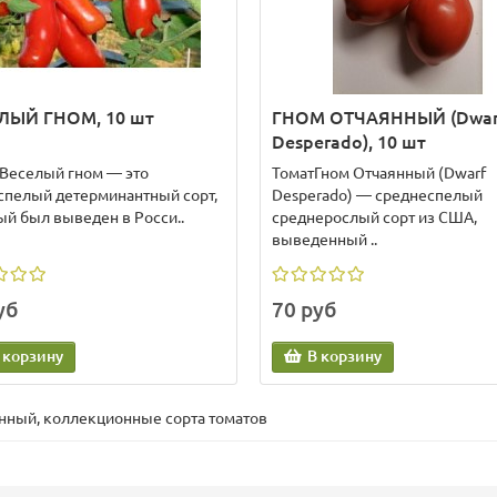
ЛЫЙ ГНОМ, 10 шт
ГНОМ ОТЧАЯННЫЙ (Dwar
Desperado), 10 шт
 Веселый гном — это
ТоматГном Отчаянный (Dwarf
спелый детерминантный сорт,
Desperado) — среднеспелый
ый был выведен в Росси..
среднерослый сорт из США,
выведенный ..
уб
70 руб
 корзину
В корзину
онный
,
коллекционные сорта томатов