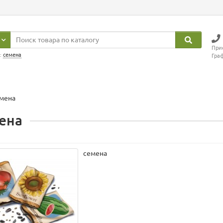
Прие
:
семена
Граф
мена
ена
семена