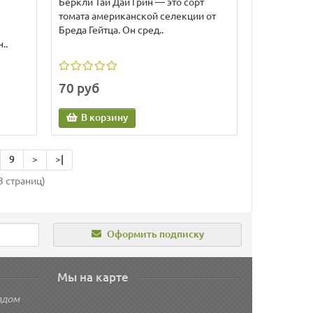
Беркли Тай Дай Грин — это сорт
томата американской селекции от
Бреда Гейтца. Он сред..
..
70 руб
В корзину
9
>
>|
3 страниц)
Оформить подписку
Мы на карте
адом