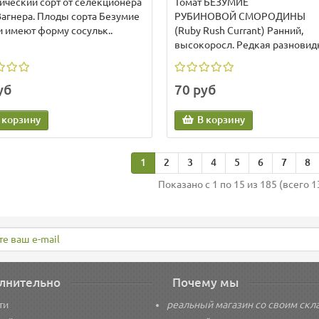
ический сорт от селекционера
Томат БЕЗУМИЕ
Вагнера. Плоды сорта Безумие
РУБИНОВОЙ СМОРОДИНЫ
и имеют форму сосульк..
(Ruby Rush Currant) Ранний,
высокоросл. Редкая разновидн
уб
70 руб
 корзину
В корзину
1
2
3
4
5
6
7
8
Показано с 1 по 15 из 185 (всего 1
лнительно
Почему мы
ти
реальный магазин со своим скл