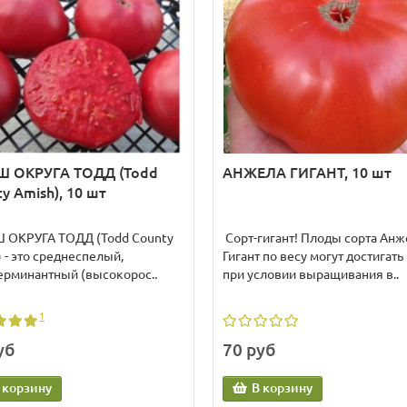
 ОКРУГА ТОДД (Todd
АНЖЕЛА ГИГАНТ, 10 шт
y Amish), 10 шт
ОКРУГА ТОДД (Todd County
Сорт-гигант! Плоды сорта Анж
 - это среднеспелый,
Гигант по весу могут достигать 
ерминантный (высокорос..
при условии выращивания в..
1
уб
70 руб
 корзину
В корзину