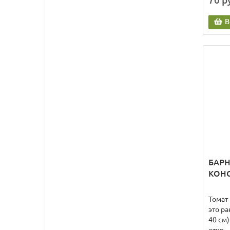
70 р
В
БАР
КОНС
Томат
это р
40 см