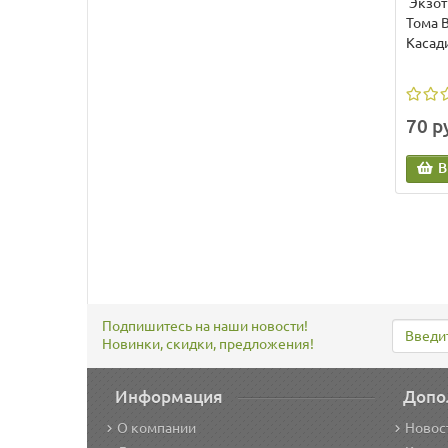
Экзот
Тома 
Касад
70 р
В
Подпишитесь на наши новости!
Новинки, скидки, предложения!
Информация
Допо
О компании
Новос