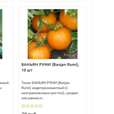
БАНЬЯН РУМИ (Banjan Rumi),
10 шт
льный
Томат БАНЬЯН РУМИ (Banjan
м
Rumi) индетерминантный (с
неограниченным ростом), средне-
или раннесп..