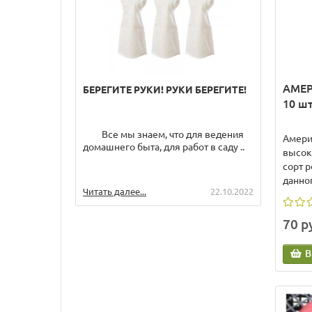
АМЕ
БЕРЕГИТЕ РУКИ! РУКИ БЕРЕГИТЕ!
Полез
МИКР
10 ш
Все мы знаем, что для ведения
В пос
Амери
домашнего быта, для работ в саду ..
здоро
высок
попул
сорт 
микроз
данног
Читать далее...
22.10.2022
Читать
70 р
В