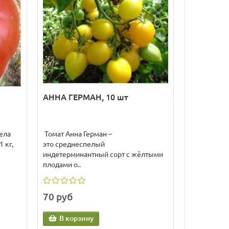
АННА ГЕРМАН, 10 шт
ела
Томат Анна Герман –
1 кг,
это среднеспелый
индетерминантный сорт с жёлтыми
плодами о..
70 руб
В корзину