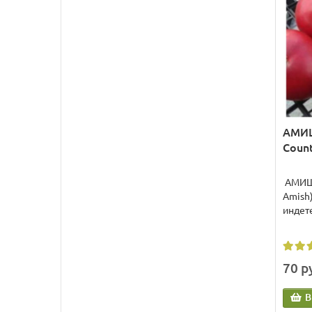
АМИШ
Count
АМИШ 
Amish)
индет
70 р
В