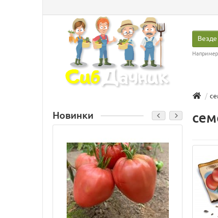
Везде
Например
се
Новинки
сем