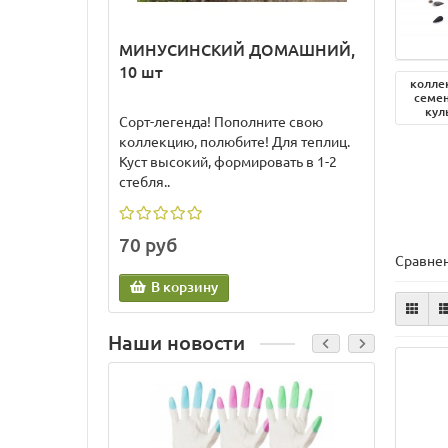
МИНУСИНСКИЙ ДОМАШНИЙ,
ЖЕМ
10 шт
АГНИ
колле
perla
семен
кул
Сорт-легенда! Пополните свою
Италья
коллекцию, полюбите! Для теплиц.
выдел
Куст высокий, формировать в 1-2
Агарт
стебля..
перл..
70 руб
70 р
Сравнен
В корзину
В
Наши новости