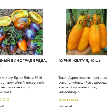
НЫЙ ВИНОГРАД БРЭДА,
АУРИЯ ЖЕЛТАЯ, 10 шт
т
селекции Брэда Гейтса 2016
Томат Аурия желтая - оригина
 Сорт урожайный, некрупный,
сорт, полюбившийся садовода
кие сложные кисти
высокой урожайностью,
нают г..
многоплодно..