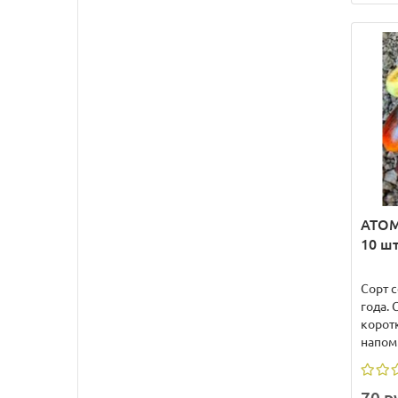
АТОМ
10 ш
Сорт 
года.
корот
напоми