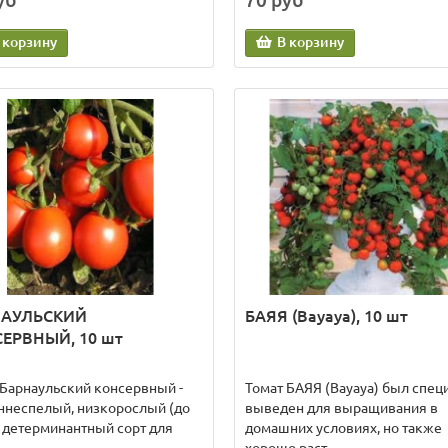
уб
70 руб
 корзину
В корзину
НАУЛЬСКИЙ
БАЯЯ (Bayaya), 10 шт
ЕРВНЫЙ, 10 шт
 Барнаульский консервный -
Томат БАЯЯ (Bayaya) был спец
аннеспелый, низкорослый (до
выведен для выращивания в
) детерминантный сорт для
домашних условиях, но также