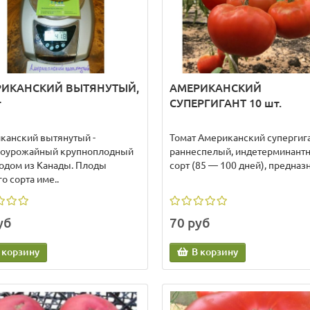
РИКАНСКИЙ ВЫТЯНУТЫЙ,
АМЕРИКАНСКИЙ
ная мода по имени
Залог здоровой рассады –
ОЗЕЛЕНЬ
правильный грунт!
т
СУПЕРГИГАНТ 10 шт.
леднее время у сторонников
Залог здоровой рассады –
канский вытянутый -
Томат Американский супергига
вого образа жизни на пике
правильный грунт! Очень скор
оурожайный крупноплодный
раннеспелый, индетерминант
ярности выращивание
начнется такой долгожданный
родом из Канады. Плоды
сорт (85 — 100 дней), предназн
елени...
всех..
о сорта име..
 далее...
03.02.2022
Читать далее...
26.
уб
70 руб
 корзину
В корзину