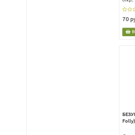
откр..
70 р
В
БЕЗУ
Folly