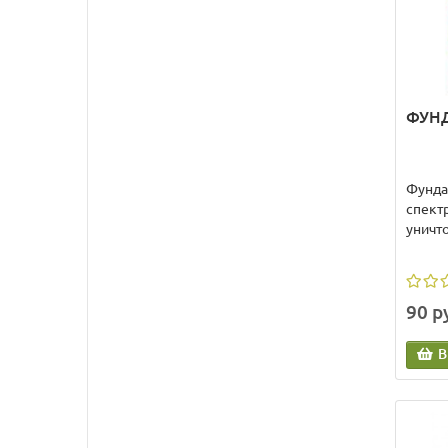
ФУНД
Фунда
спект
уничт
90 р
В