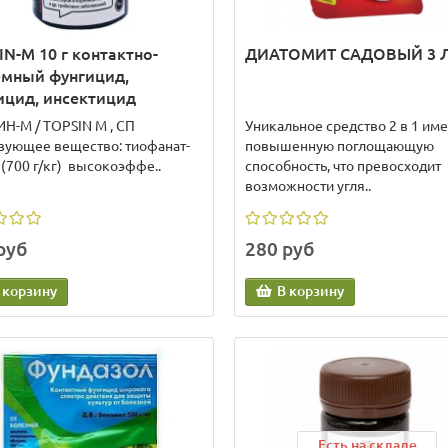
N-M 10 г контактно-
ДИАТОМИТ САДОВЫЙ 3 
емный фунгицид,
ицид, инсектицид
Н-М / TOPSIN M , СП
Уникальное средство 2 в 1 име
ная мода по имени
Залог здоровой рассады –
вующее вещество: тиофанат-
повышенную поглощающую
ОЗЕЛЕНЬ
правильный грунт!
(700 г/кг) высокоэффе..
способность, что превосходит
возможности угля..
леднее время у сторонников
Залог здоровой рассады –
вого образа жизни на пике
правильный грунт! Очень скор
ярности выращивание
начнется такой долгожданный
руб
280 руб
елени...
всех..
 далее...
03.02.2022
Читать далее...
26.
 корзину
В корзину
Есть на складе