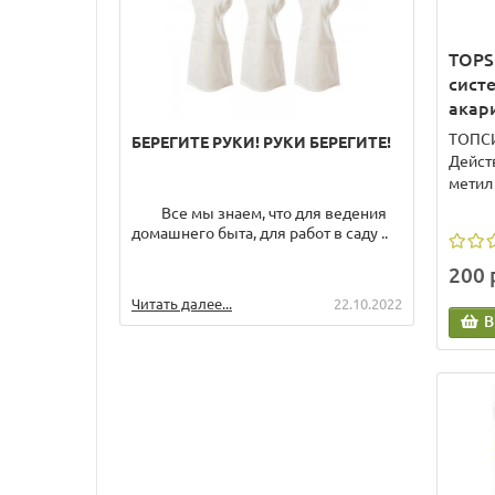
TOPSI
сист
акар
ТОПСИ
БЕРЕГИТЕ РУКИ! РУКИ БЕРЕГИТЕ!
Полез
Дейст
МИКР
метил 
Все мы знаем, что для ведения
В пос
домашнего быта, для работ в саду ..
здоро
попул
200 
микроз
Читать далее...
22.10.2022
Читать
В