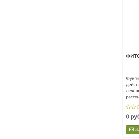
ФИТО
Фунги
дейст
лечен
растен
0 ру
З