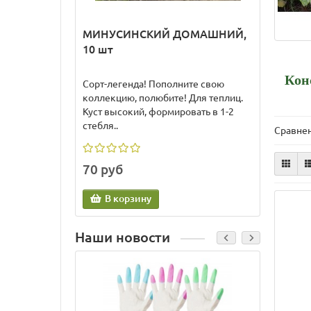
МИНУСИНСКИЙ ДОМАШНИЙ,
ЖЕМ
10 шт
АГНИ
perla
Кон
Сорт-легенда! Пополните свою
Италья
коллекцию, полюбите! Для теплиц.
выдел
Куст высокий, формировать в 1-2
Агарт
стебля..
перл..
Сравнен
70 руб
70 р
В корзину
В
Наши новости