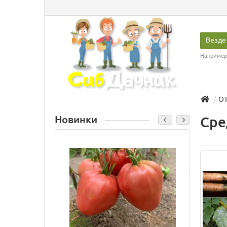
Везде
Например
О
Новинки
Сре